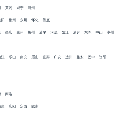
州
黄冈
咸宁
随州
益阳
郴州
永州
怀化
娄底
名
肇庆
惠州
梅州
汕尾
河源
阳江
清远
东莞
中山
潮州
内江
乐山
南充
眉山
宜宾
广安
达州
雅安
巴中
资阳
康
商洛
酒泉
庆阳
定西
陇南