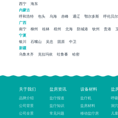
西宁
海东
内蒙古
呼和浩特
包头
乌海
赤峰
通辽
鄂尔多斯
呼伦贝尔
广西
南宁
柳州
桂林
梧州
北海
防城港
钦州
贵港
宁夏
银川
石嘴山
吴忠
固原
中卫
新疆
乌鲁木齐
克拉玛依
吐鲁番
哈密
关于我们
盐房资讯
设备材料
盐
品牌介绍
盐疗报道
盐疗机
呼
公司背景
盐疗知识
盐房材料
洞
公司全景
常见问题
移动盐疗房
儿