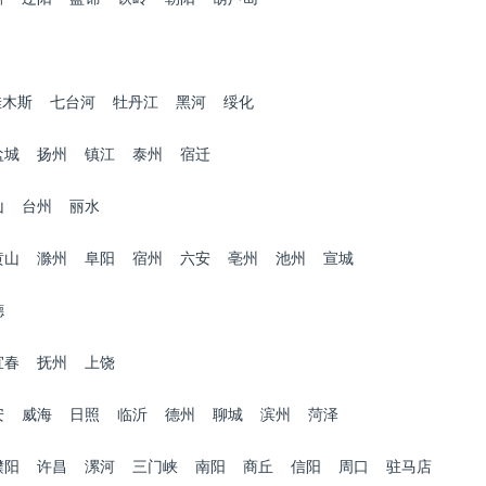
佳木斯
七台河
牡丹江
黑河
绥化
盐城
扬州
镇江
泰州
宿迁
山
台州
丽水
黄山
滁州
阜阳
宿州
六安
亳州
池州
宣城
德
宜春
抚州
上饶
安
威海
日照
临沂
德州
聊城
滨州
菏泽
濮阳
许昌
漯河
三门峡
南阳
商丘
信阳
周口
驻马店