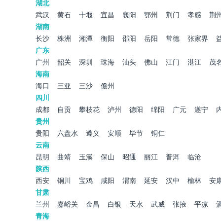
湖北
武汉
黄石
十堰
宜昌
襄阳
鄂州
荆门
孝感
荆
湖南
长沙
株洲
湘潭
衡阳
邵阳
岳阳
常德
张家界
广东
广州
韶关
深圳
珠海
汕头
佛山
江门
湛江
茂
海南
海口
三亚
三沙
儋州
四川
成都
自贡
攀枝花
泸州
德阳
绵阳
广元
遂宁
贵州
贵阳
六盘水
遵义
安顺
毕节
铜仁
云南
昆明
曲靖
玉溪
保山
昭通
丽江
普洱
临沧
陕西
西安
铜川
宝鸡
咸阳
渭南
延安
汉中
榆林
安
甘肃
兰州
嘉峪关
金昌
白银
天水
武威
张掖
平凉
青海