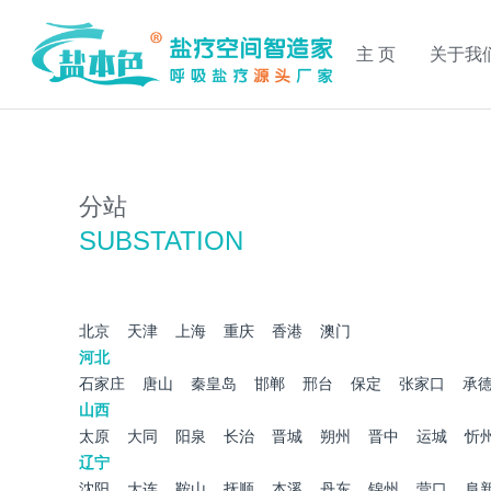
主 页
关于我
分站
SUBSTATION
北京
天津
上海
重庆
香港
澳门
河北
石家庄
唐山
秦皇岛
邯郸
邢台
保定
张家口
承
山西
太原
大同
阳泉
长治
晋城
朔州
晋中
运城
忻
辽宁
沈阳
大连
鞍山
抚顺
本溪
丹东
锦州
营口
阜