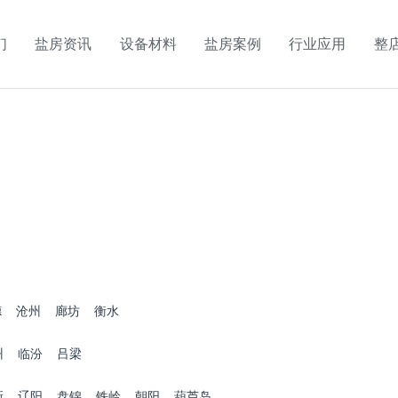
们
盐房资讯
设备材料
盐房案例
行业应用
整
德
沧州
廊坊
衡水
州
临汾
吕梁
新
辽阳
盘锦
铁岭
朝阳
葫芦岛