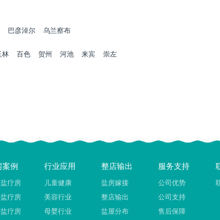
巴彦淖尔
乌兰察布
玉林
百色
贺州
河池
来宾
崇左
房案例
行业应用
整店输出
服务支持
吸盐疗房
儿童健康
盐房嫁接
公司优势
穴盐疗房
美容行业
整店输出
公司支持
童盐疗房
母婴行业
盐屋分布
售后保障