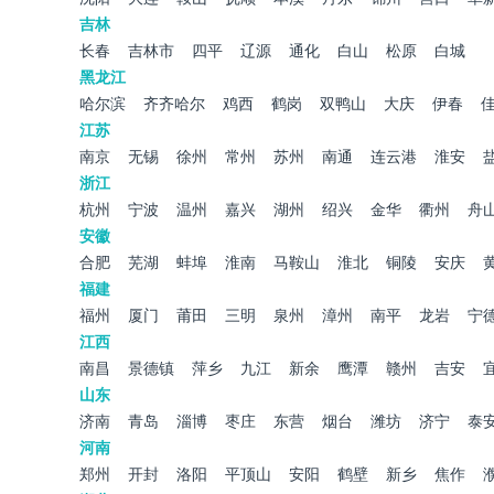
吉林
长春
吉林市
四平
辽源
通化
白山
松原
白城
黑龙江
哈尔滨
齐齐哈尔
鸡西
鹤岗
双鸭山
大庆
伊春
江苏
南京
无锡
徐州
常州
苏州
南通
连云港
淮安
浙江
杭州
宁波
温州
嘉兴
湖州
绍兴
金华
衢州
舟
安徽
合肥
芜湖
蚌埠
淮南
马鞍山
淮北
铜陵
安庆
福建
福州
厦门
莆田
三明
泉州
漳州
南平
龙岩
宁
江西
南昌
景德镇
萍乡
九江
新余
鹰潭
赣州
吉安
山东
济南
青岛
淄博
枣庄
东营
烟台
潍坊
济宁
泰
河南
郑州
开封
洛阳
平顶山
安阳
鹤壁
新乡
焦作