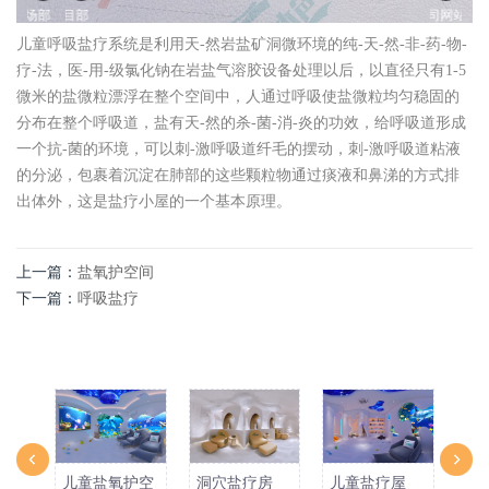
儿童呼吸盐疗系统是利用天-然岩盐矿洞微环境的纯-天-然-非-药-物-
疗-法，医-用-级氯化钠在岩盐气溶胶设备处理以后，以直径只有1-5
微米的盐微粒漂浮在整个空间中，人通过呼吸使盐微粒均匀稳固的
分布在整个呼吸道，盐有天-然的杀-菌-消-炎的功效，给呼吸道形成
一个抗-菌的环境，可以刺-激呼吸道纤毛的摆动，刺-激呼吸道粘液
的分泌，包裹着沉淀在肺部的这些颗粒物通过痰液和鼻涕的方式排
出体外，这是盐疗小屋的一个基本原理。
上一篇：
盐氧护空间
下一篇：
呼吸盐疗
儿童盐氧护空
洞穴盐疗房
儿童盐疗屋
儿